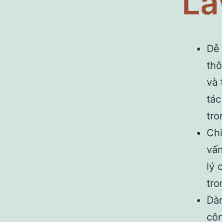
L
Dễ 
thô
và 
tác
tro
Chi
vấn
lý 
tro
Dàn
côn