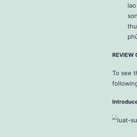
lao
son
thu
ph
REVIEW 
To see t
followin
Introduce