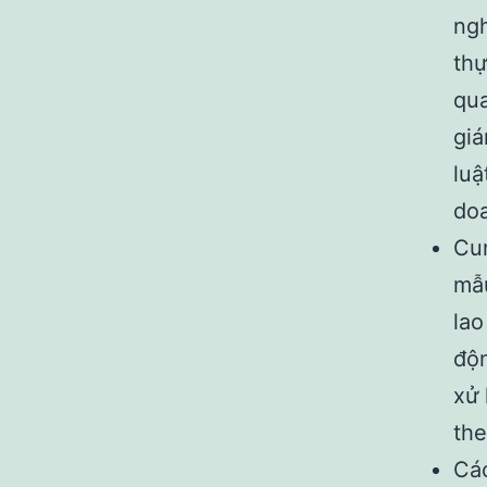
ngh
thự
qua
giá
luậ
doa
Cun
mẫu
lao
độn
xử 
the
Các